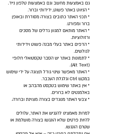
גם באמצעות מחשב וגם באמצעות טלפון נייד.
* הניווט באתר פשוט, ידידותי וברור.
* תכני האתר כתובים בצורה מסודרת ובאופן
ברור ומפורט.
* האתר מותאם למגוון גדלים של מסכים
ורזולוציות.
* הדפים באתר בעלי מבנה פשוט וידידותי
לגולשים.
* לתמונות באתר יש הסבר טקסטואלי חלופי
(Alt Text).
* האתר מאפשר שינוי גודל תצוגה על ידי שימוש
במקש Ctrl וגלגלת העכבר.
* אין באתר שימוש בטקסט מהבהב או
באלמנטים לא ברורים.
* צבעי האתר מנוגדים בצורה מצוינת וברורה.
למרות מאמצינו להנגיש את האתר, עלולים
להיות פרטים שלא הונגשו בצורה מושלמת או
שטרם הונגשו.
אם נתקלתם בפרט כזה – אנא אל תהססו